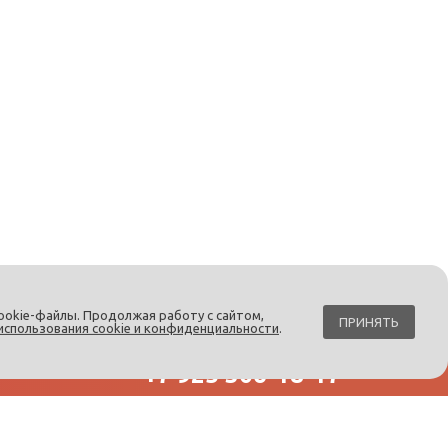
ookie-файлы. Продолжая работу с сайтом,
ПРИНЯТЬ
использования cookie и конфиденциальности
.
+7 495 108-75-38
+7 925 306-18-17
Написать в Max
Обратный звонок