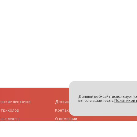
Данный веб-сайт использует c
вы соглашаетесь с
Политикой 
евские ленточки
Доставка и оплата
 триколор
Контакты
ные ленты
О компании
Как заказать
ки на авто
Технологии