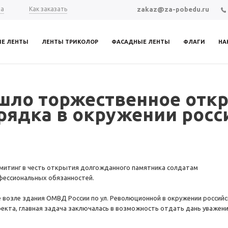
zakaz@za-pobedu.ru
та
Как заказать
ИЕ ЛЕНТЫ
ЛЕНТЫ ТРИКОЛОР
ФАСАДНЫЕ ЛЕНТЫ
ФЛАГИ
НА
шло торжественное отк
рядка в окружении росс
митинг в честь открытия долгожданного памятника солдатам
офессиональных обязанностей.
возле здания ОМВД России по ул. Революционной в окружении российс
оекта, главная задача заключалась в возможность отдать дань уважен