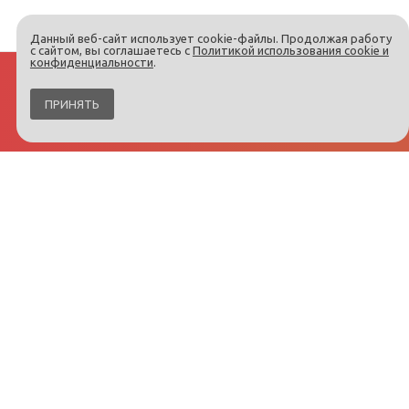
Данный веб-сайт использует cookie-файлы. Продолжая работу
с сайтом, вы соглашаетесь с
Политикой использования cookie и
конфиденциальности
.
ПРИНЯТЬ
Интернет-магазин
патриотической символики.
Ленточки, флаги, аксессуары
оптом и в розницу
Георгиевские ленточки
Доставка и оплата
Ленты триколор
Контакты
Фасадные ленты
О компании
Флаги
Как заказать
Наклейки на авто
Технологии
Броши
Статьи