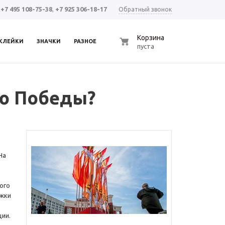
+7 495 108-75-38
,
+7 925 306-18-17
Обратный звонок
0
Корзина
КЛЕЙКИ
ЗНАЧКИ
РАЗНОЕ
пуста
ню Победы?
На
ого
ажки
ции.