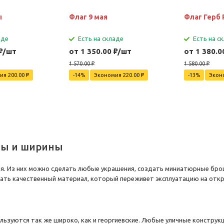
ы
Флаг 9 мая
Флаг Герб 
аде
Есть на складе
Есть на с
₽
/шт
от 1 350.00
₽
/шт
от 1 380.0
1 570.00
₽
1 580.00
₽
ия 200.00
₽
-14%
Экономия 220.00
₽
-13%
Экон
ны и ширины
я. Из них можно сделать любые украшения, создать миниатюрные бро
ать качественный материал, который переживет эксплуатацию на отк
ользуются так же широко, как и георгиевские. Любые уличные констру