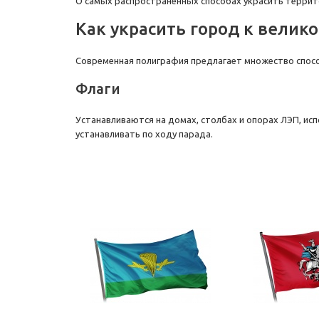
О самых распространенных способах украсить террит
Как украсить город к велик
Современная полиграфия предлагает множество способ
Флаги
Устанавливаются на домах, столбах и опорах ЛЭП, ис
устанавливать по ходу парада.