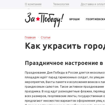
О компании
Технологии
Доставка и опла
Контакты
БРОШИ
ГЕОРГИЕВСК
Главная
-
Статьи
Как украсить горо
Праздничное настроение в
Празднование Дня Победы в России длится несколько 
площадях идёт парад гарнизонных солдат, по улицам
мероприятия, Вахты памяти и возложения венков к п
грандиозным салютом. Такое активное празднование т
праздника. В ход идут разноцветные флажки, гирлянд
всех размеров, георгиевские ленты, государственная 
предлагают множество вариантов оформления улиц к 