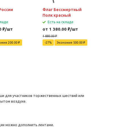
России
Флаг Бессмертный
Флаг Зн
Полк красный
кладе
Есть на складе
Есть на
0
₽
/шт
от 1 380.00
₽
/шт
от 1 380
1 880.00
₽
1 580.00
₽
омия 200.00
₽
-27%
Экономия 500.00
₽
-13%
Эк
ши для участников торжественных шествий или
рытом воздухе.
кции можно дополнить лентами.