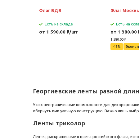
Флаг ВДВ
Флаг Москв
Есть на складе
Есть на скл
от 1 590.00
₽
/шт
от 1 380.00
1 580.00
₽
-13%
Эконом
Георгиевские ленты разной дли
У них неограниченные возможности для декорировани
обернуть ими уличную конструкцию. Важно лишь выбр
Ленты триколор
Ленты, раскрашенные в цвета российского флага, исп