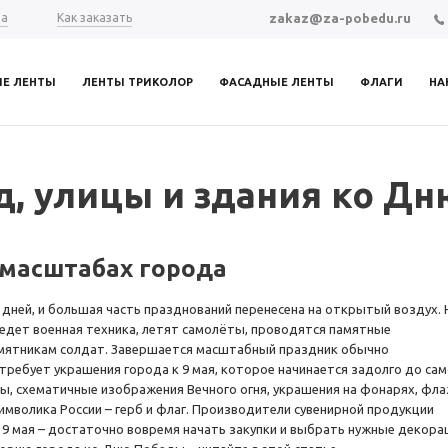
zakaz@za-pobedu.ru
та
Как заказать
ИЕ ЛЕНТЫ
ЛЕНТЫ ТРИКОЛОР
ФАСАДНЫЕ ЛЕНТЫ
ФЛАГИ
НА
д, улицы и здания ко Д
 масштабах города
дней, и большая часть празднований перенесена на открытый воздух. 
 едет военная техника, летят самолёты, проводятся памятные
амятникам солдат. Завершается масштабный праздник обычно
ребует украшения города к 9 мая, которое начинается задолго до сам
ы, схематичные изображения Вечного огня, украшения на фонарях, фл
символика России – герб и флаг. Производители сувенирной продукции
9 мая – достаточно вовремя начать закупки и выбрать нужные декора