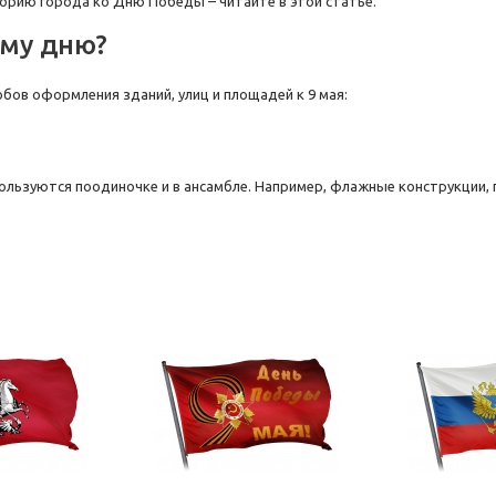
орию города ко Дню Победы – читайте в этой статье.
ому дню?
ов оформления зданий, улиц и площадей к 9 мая:
пользуются поодиночке и в ансамбле. Например, флажные конструкции, 