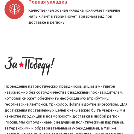
Если вы проживаете в Москве или Московской области, забрать
Ровная укладка
свой заказ можно самовывозом или оформить доставку
Качественная ровная укладка исключает наличие
курьером.
мятых лент и гарантирует товарный вид при
доставке в регионы.
Как купить георгиевские ленты с доставкой по
всей России
Мы работаем с компаниями и частными лицами и реализуем флаги
Победы, георгиевские ленты и прочую продукцию в розницу и
оптом с доставкой по России, независимо от региона вашего
проживания.
Иногородним оптовым и розничным покупателям заказанная
продукция отправляется почтой России (ЕМС), а также
транспортными компаниями (на выбор заказчика).
Проведение патриотических праздников, акций и митингов
невозможно без сотрудничества с надежным производителем,
который сможет обеспечить необходимую атрибутику:
георгиевские ленточки, триколор, флаги и другие аксессуары. Для
достижения поставленных целей очень важно быть уверенным в
качестве продукции и возможности доставки в любой регион
России. Мы сотрудничаем с ведущими политическими партиями,
ветеранскими и образовательными учреждениями, а так же