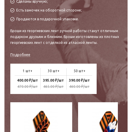
Сделаны вручную;
Есть замочек на оборотной стороне;
Продаются в подарочной упаковке.
Броши из георгиевских лент ручной работы станут отличным
подарком друзьям и близким. Броши изготовлены из плотных
георгиевских лент с отделкой из атласной ленты.
Подробнее
1 шт+
30 шт+
50 шт+
₽
₽
₽
400.00
/шт
395.00
/шт
390.00
/шт
₽
₽
₽
470.00
/шт
465.00
/шт
460.00
/шт