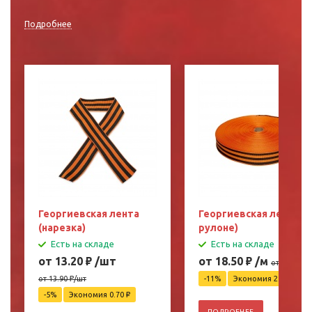
Подробнее
Георгиевская лента
Георгиевская лента (в
(нарезка)
рулоне)
Есть на складе
Есть на складе
от 13.20
₽
/шт
от 18.50
₽
/м
от 20.90
₽
/
от 13.90
₽
/шт
-11%
Экономия 2.40
₽
-5%
Экономия 0.70
₽
ПОДРОБНЕЕ