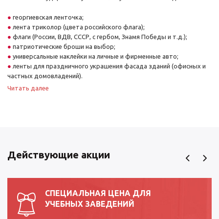
георгиевская ленточка;
лента триколор (цвета российского флага);
флаги (России, ВДВ, СССР, с гербом, Знамя Победы и т.д.);
патриотические броши на выбор;
универсальные наклейки на личные и фирменные авто;
ленты для праздничного украшения фасада зданий (офисных и
частных домовладений).
Читать далее
Школы, учреждения высшего и среднего профессионального
образования, коллективы предприятий и фирм могут купить
георгиевскую ленточку к 9 мая оптом – это позволит сэкономить и
получить качественную продукцию без брака.
Преимущества закупок на нашем сайте
Действующие акции
Став нашим покупателем, вы можете рассчитывать на широкий
ассортимент товаров, возможность осуществления покупок
круглый год, а не только накануне праздника. Нашим покупателям
СПЕЦИАЛЬНАЯ ЦЕНА ДЛЯ
доступна бесплатная консультация по представленному
УЧЕБНЫХ ЗАВЕДЕНИЙ
ассортименту и оформлению заказа.