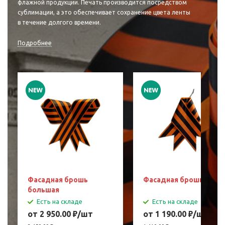
флажной продукции. Печать производится посредством
сублимации, а это обеспечивает сохранение цвета ленты
в течение долгого времени.
Подробнее
Фасадная брошь
Фасадная брошь мала
большая
Есть на складе
Есть на складе
от 2 950.00
₽
/шт
от 1 190.00
₽
/шт