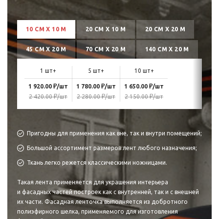
10 СМ Х 10 М
20 СМ Х 10 М
20 СМ Х 20 М
45 СМ Х 20 М
70 СМ Х 20 М
140 СМ Х 20 М
1 шт+
5 шт+
10 шт+
₽
₽
₽
1 920.00
/шт
1 780.00
/шт
1 650.00
/шт
₽
₽
₽
2 420.00
/шт
2 280.00
/шт
2 150.00
/шт
Пригодны для применения как вне, так и внутри помещений;
Большой ассортимент размеров лент любого назначения;
Ткань легко режется классическими ножницами.
Такая лента применяется для украшения интерьера
и фасадных частей построек как с внутренней, так и с внешней
их части. Фасадная ленточка выполняется из добротного
полиэфирного шелка, применяемого для изготовления