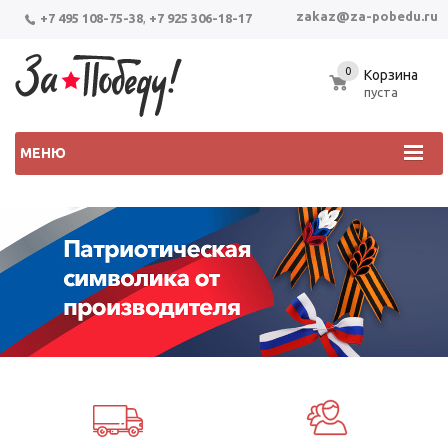
zakaz@za-pobedu.ru
+7 495 108-75-38
,
+7 925 306-18-17
0
Корзина
пуста
МЕНЮ