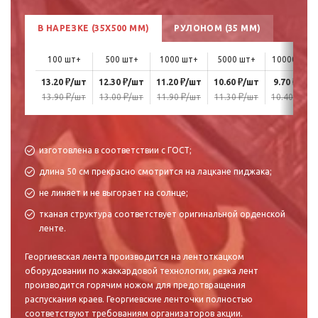
В НАРЕЗКЕ (35X500 ММ)
РУЛОНОМ (35 ММ)
100 шт+
500 шт+
1000 шт+
5000 шт+
10000 шт+
₽
₽
₽
₽
₽
13.20
/шт
12.30
/шт
11.20
/шт
10.60
/шт
9.70
/шт
₽
₽
₽
₽
₽
13.90
/шт
13.00
/шт
11.90
/шт
11.30
/шт
10.40
/шт
изготовлена в соответствии с ГОСТ;
длина 50 см прекрасно смотрится на лацкане пиджака;
не линяет и не выгорает на солнце;
тканая структура соответствует оригинальной орденской
ленте.
Георгиевская лента производится на лентоткацком
оборудовании по жаккардовой технологии, резка лент
производится горячим ножом для предотвращения
распускания краев. Георгиевские ленточки полностью
соответствуют требованиям организаторов акции.