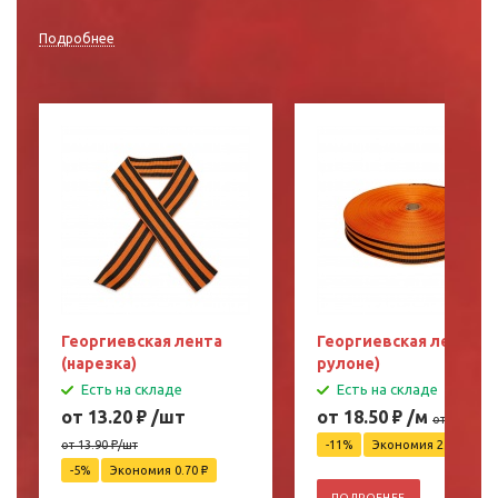
Подробнее
Георгиевская лента
Георгиевская лента (в
(нарезка)
рулоне)
Есть на складе
Есть на складе
от 13.20
₽
/шт
от 18.50
₽
/м
от 20.90
₽
/
от 13.90
₽
/шт
-11%
Экономия 2.40
₽
-5%
Экономия 0.70
₽
ПОДРОБНЕЕ