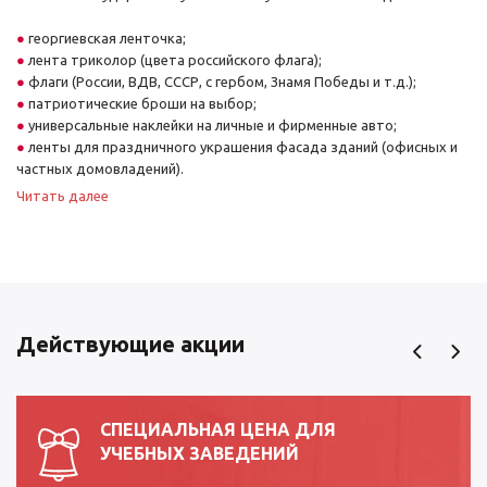
георгиевская ленточка;
лента триколор (цвета российского флага);
флаги (России, ВДВ, СССР, с гербом, Знамя Победы и т.д.);
патриотические броши на выбор;
универсальные наклейки на личные и фирменные авто;
ленты для праздничного украшения фасада зданий (офисных и
частных домовладений).
Читать далее
Школы, учреждения высшего и среднего профессионального
образования, коллективы предприятий и фирм могут купить
георгиевскую ленточку к 9 мая оптом – это позволит сэкономить и
получить качественную продукцию без брака.
Преимущества закупок на нашем сайте
Действующие акции
Став нашим покупателем, вы можете рассчитывать на широкий
ассортимент товаров, возможность осуществления покупок
круглый год, а не только накануне праздника. Нашим покупателям
СПЕЦИАЛЬНАЯ ЦЕНА ДЛЯ
доступна бесплатная консультация по представленному
УЧЕБНЫХ ЗАВЕДЕНИЙ
ассортименту и оформлению заказа.