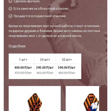
Сделаны вручную;
Есть замочек на оборотной стороне;
Продаются в подарочной упаковке.
Броши из георгиевских лент ручной работы станут отличным
подарком друзьям и близким. Броши изготовлены из плотных
георгиевских лент с отделкой из атласной ленты.
Подробнее
1 шт+
30 шт+
50 шт+
₽
₽
₽
400.00
/шт
395.00
/шт
390.00
/шт
₽
₽
₽
470.00
/шт
465.00
/шт
460.00
/шт