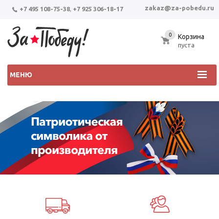
zakaz@za-pobedu.ru
+7 495 108-75-38
,
+7 925 306-18-17
0
Корзина
пуста
МЕНЮ