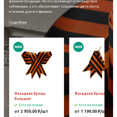
флажной продукции. Печать производится посредством
сублимации, а это обеспечивает сохранение цвета ленты
в течение долгого времени.
Подробнее
Фасадная брошь
Фасадная брошь мала
большая
Есть на складе
Есть на складе
от 2 950.00
₽
/шт
от 1 190.00
₽
/шт