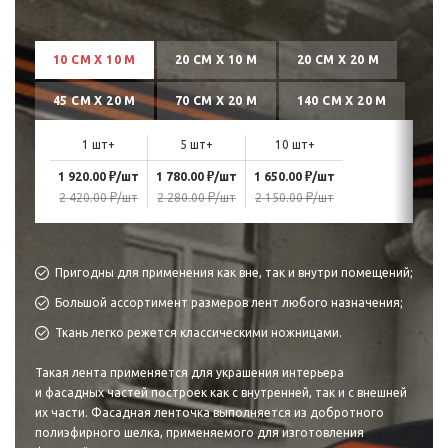
10 СМ Х 10 М
20 СМ Х 10 М
20 СМ Х 20 М
45 СМ Х 20 М
70 СМ Х 20 М
140 СМ Х 20 М
1 шт+
5 шт+
10 шт+
₽
₽
₽
1 920.00
/шт
1 780.00
/шт
1 650.00
/шт
₽
₽
₽
2 420.00
/шт
2 280.00
/шт
2 150.00
/шт
Пригодны для применения как вне, так и внутри помещений;
Большой ассортимент размеров лент любого назначения;
Ткань легко режется классическими ножницами.
Такая лента применяется для украшения интерьера
и фасадных частей построек как с внутренней, так и с внешней
их части. Фасадная ленточка выполняется из добротного
полиэфирного шелка, применяемого для изготовления