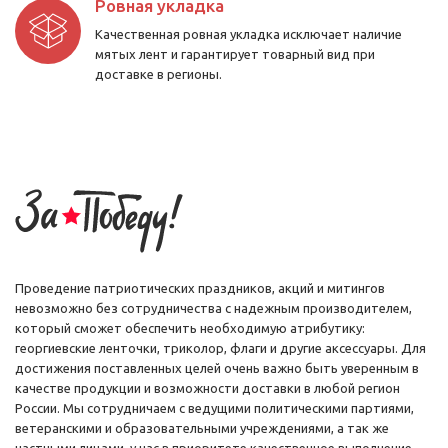
Если вы проживаете в Москве или Московской области, забрать
Ровная укладка
свой заказ можно самовывозом или оформить доставку
Качественная ровная укладка исключает наличие
курьером.
мятых лент и гарантирует товарный вид при
доставке в регионы.
Как купить георгиевские ленты с доставкой по
всей России
Мы работаем с компаниями и частными лицами и реализуем флаги
Победы, георгиевские ленты и прочую продукцию в розницу и
оптом с доставкой по России, независимо от региона вашего
проживания.
Иногородним оптовым и розничным покупателям заказанная
продукция отправляется почтой России (ЕМС), а также
транспортными компаниями (на выбор заказчика).
Проведение патриотических праздников, акций и митингов
невозможно без сотрудничества с надежным производителем,
который сможет обеспечить необходимую атрибутику:
георгиевские ленточки, триколор, флаги и другие аксессуары. Для
достижения поставленных целей очень важно быть уверенным в
качестве продукции и возможности доставки в любой регион
России. Мы сотрудничаем с ведущими политическими партиями,
ветеранскими и образовательными учреждениями, а так же