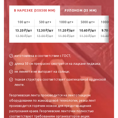
В НАРЕЗКЕ (35X500 ММ)
РУЛОНОМ (35 ММ)
100 шт+
500 шт+
1000 шт+
5000 шт+
10000 шт+
₽
₽
₽
₽
₽
13.20
/шт
12.30
/шт
11.20
/шт
10.60
/шт
9.70
/шт
₽
₽
₽
₽
₽
13.90
/шт
13.00
/шт
11.90
/шт
11.30
/шт
10.40
/шт
изготовлена в соответствии с ГОСТ;
длина 50 см прекрасно смотрится на лацкане пиджака;
не линяет и не выгорает на солнце;
тканая структура соответствует оригинальной орденской
ленте.
Георгиевская лента производится на лентоткацком
оборудовании по жаккардовой технологии, резка лент
производится горячим ножом для предотвращения
распускания краев. Георгиевские ленточки полностью
соответствуют требованиям организаторов акции.