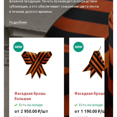
флажной продукции. Печать производится посредством
сублимации, а это обеспечивает сохранение цвета ленты
в течение долгого времени.
Подробнее
Фасадная брошь
Фасадная брошь мала
большая
Есть на складе
Есть на складе
от 2 950.00
₽
/шт
от 1 190.00
₽
/шт