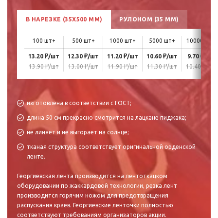
В НАРЕЗКЕ (35X500 ММ)
РУЛОНОМ (35 ММ)
100 шт+
500 шт+
1000 шт+
5000 шт+
10000 шт+
₽
₽
₽
₽
₽
13.20
/шт
12.30
/шт
11.20
/шт
10.60
/шт
9.70
/шт
₽
₽
₽
₽
₽
13.90
/шт
13.00
/шт
11.90
/шт
11.30
/шт
10.40
/шт
изготовлена в соответствии с ГОСТ;
длина 50 см прекрасно смотрится на лацкане пиджака;
не линяет и не выгорает на солнце;
тканая структура соответствует оригинальной орденской
ленте.
Георгиевская лента производится на лентоткацком
оборудовании по жаккардовой технологии, резка лент
производится горячим ножом для предотвращения
распускания краев. Георгиевские ленточки полностью
соответствуют требованиям организаторов акции.