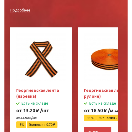
Подробнее
Георгиевская лента
Георгиевская лента (в
(нарезка)
рулоне)
Есть на складе
Есть на складе
от 13.20
₽
/шт
от 18.50
₽
/м
от 20.90
₽
/
от 13.90
₽
/шт
-11%
Экономия 2.40
₽
-5%
Экономия 0.70
₽
ПОДРОБНЕЕ