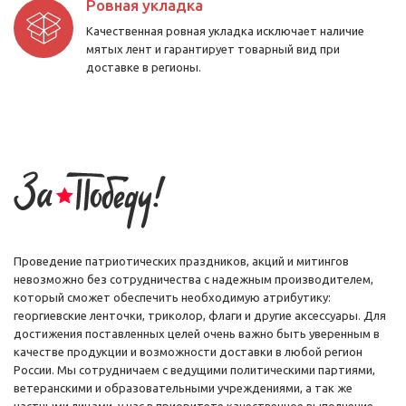
Если вы проживаете в Москве или Московской области, забрать
Ровная укладка
свой заказ можно самовывозом или оформить доставку
Качественная ровная укладка исключает наличие
курьером.
мятых лент и гарантирует товарный вид при
доставке в регионы.
Как купить георгиевские ленты с доставкой по
всей России
Мы работаем с компаниями и частными лицами и реализуем флаги
Победы, георгиевские ленты и прочую продукцию в розницу и
оптом с доставкой по России, независимо от региона вашего
проживания.
Иногородним оптовым и розничным покупателям заказанная
продукция отправляется почтой России (ЕМС), а также
транспортными компаниями (на выбор заказчика).
Проведение патриотических праздников, акций и митингов
невозможно без сотрудничества с надежным производителем,
который сможет обеспечить необходимую атрибутику:
георгиевские ленточки, триколор, флаги и другие аксессуары. Для
достижения поставленных целей очень важно быть уверенным в
качестве продукции и возможности доставки в любой регион
России. Мы сотрудничаем с ведущими политическими партиями,
ветеранскими и образовательными учреждениями, а так же