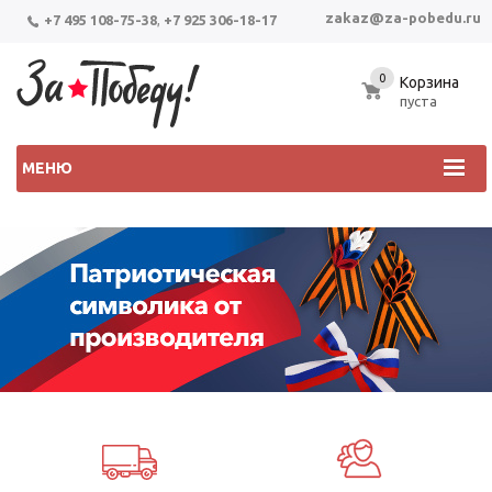
zakaz@za-pobedu.ru
+7 495 108-75-38
,
+7 925 306-18-17
0
Корзина
пуста
МЕНЮ