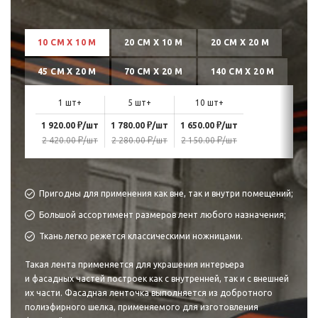
10 СМ Х 10 М
20 СМ Х 10 М
20 СМ Х 20 М
45 СМ Х 20 М
70 СМ Х 20 М
140 СМ Х 20 М
1 шт+
5 шт+
10 шт+
₽
₽
₽
1 920.00
/шт
1 780.00
/шт
1 650.00
/шт
₽
₽
₽
2 420.00
/шт
2 280.00
/шт
2 150.00
/шт
Пригодны для применения как вне, так и внутри помещений;
Большой ассортимент размеров лент любого назначения;
Ткань легко режется классическими ножницами.
Такая лента применяется для украшения интерьера
и фасадных частей построек как с внутренней, так и с внешней
их части. Фасадная ленточка выполняется из добротного
полиэфирного шелка, применяемого для изготовления