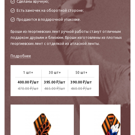
Сделаны вручную;
Есть замочек на оборотной стороне;
Продаются в подарочной упаковке.
Броши из георгиевских лент ручной работы станут отличным
подарком друзьям и близким. Броши изготовлены из плотных
георгиевских лент с отделкой из атласной ленты.
Подробнее
1 шт+
30 шт+
50 шт+
₽
₽
₽
400.00
/шт
395.00
/шт
390.00
/шт
₽
₽
₽
470.00
/шт
465.00
/шт
460.00
/шт