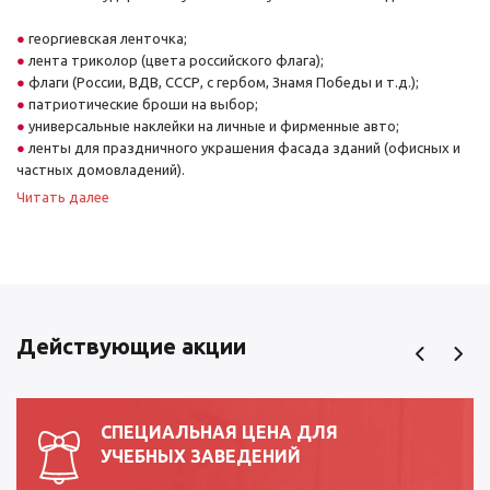
георгиевская ленточка;
лента триколор (цвета российского флага);
флаги (России, ВДВ, СССР, с гербом, Знамя Победы и т.д.);
патриотические броши на выбор;
универсальные наклейки на личные и фирменные авто;
ленты для праздничного украшения фасада зданий (офисных и
частных домовладений).
Читать далее
Школы, учреждения высшего и среднего профессионального
образования, коллективы предприятий и фирм могут купить
георгиевскую ленточку к 9 мая оптом – это позволит сэкономить и
получить качественную продукцию без брака.
Преимущества закупок на нашем сайте
Действующие акции
Став нашим покупателем, вы можете рассчитывать на широкий
ассортимент товаров, возможность осуществления покупок
круглый год, а не только накануне праздника. Нашим покупателям
СПЕЦИАЛЬНАЯ ЦЕНА ДЛЯ
доступна бесплатная консультация по представленному
УЧЕБНЫХ ЗАВЕДЕНИЙ
ассортименту и оформлению заказа.