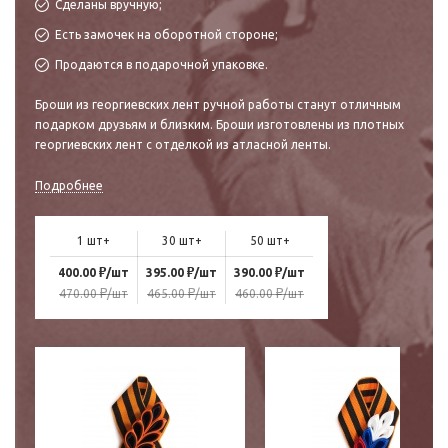
Сделаны вручную;
Есть замочек на оборотной стороне;
Продаются в подарочной упаковке.
Броши из георгиевских лент ручной работы станут отличным
подарком друзьям и близким. Броши изготовлены из плотных
георгиевских лент с отделкой из атласной ленты.
Подробнее
1 шт+
30 шт+
50 шт+
₽
₽
₽
400.00
/шт
395.00
/шт
390.00
/шт
₽
₽
₽
470.00
/шт
465.00
/шт
460.00
/шт