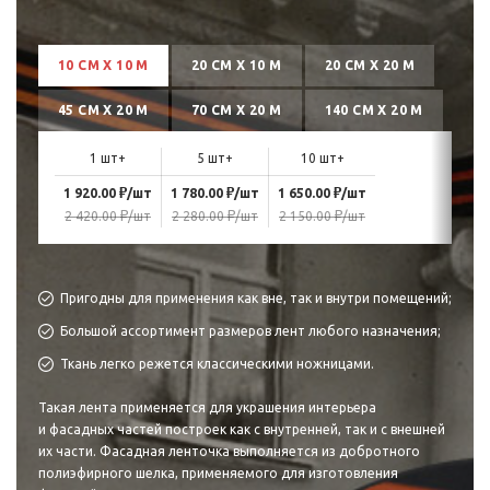
10 СМ Х 10 М
20 СМ Х 10 М
20 СМ Х 20 М
45 СМ Х 20 М
70 СМ Х 20 М
140 СМ Х 20 М
1 шт+
5 шт+
10 шт+
₽
₽
₽
1 920.00
/шт
1 780.00
/шт
1 650.00
/шт
₽
₽
₽
2 420.00
/шт
2 280.00
/шт
2 150.00
/шт
Пригодны для применения как вне, так и внутри помещений;
Большой ассортимент размеров лент любого назначения;
Ткань легко режется классическими ножницами.
Такая лента применяется для украшения интерьера
и фасадных частей построек как с внутренней, так и с внешней
их части. Фасадная ленточка выполняется из добротного
полиэфирного шелка, применяемого для изготовления