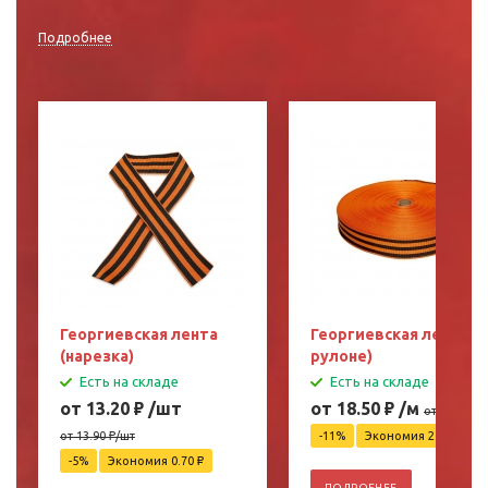
Подробнее
Георгиевская лента
Георгиевская лента (в
(нарезка)
рулоне)
Есть на складе
Есть на складе
от 13.20
₽
/шт
от 18.50
₽
/м
от 20.90
₽
/
от 13.90
₽
/шт
-11%
Экономия 2.40
₽
-5%
Экономия 0.70
₽
ПОДРОБНЕЕ