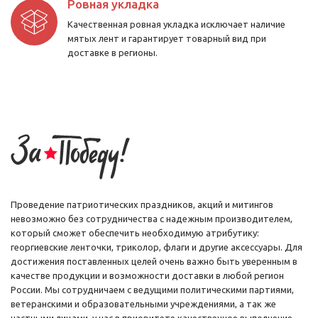
Если вы проживаете в Москве или Московской области, забрать
Ровная укладка
свой заказ можно самовывозом или оформить доставку
Качественная ровная укладка исключает наличие
курьером.
мятых лент и гарантирует товарный вид при
доставке в регионы.
Как купить георгиевские ленты с доставкой по
всей России
Мы работаем с компаниями и частными лицами и реализуем флаги
Победы, георгиевские ленты и прочую продукцию в розницу и
оптом с доставкой по России, независимо от региона вашего
проживания.
Иногородним оптовым и розничным покупателям заказанная
продукция отправляется почтой России (ЕМС), а также
транспортными компаниями (на выбор заказчика).
Проведение патриотических праздников, акций и митингов
невозможно без сотрудничества с надежным производителем,
который сможет обеспечить необходимую атрибутику:
георгиевские ленточки, триколор, флаги и другие аксессуары. Для
достижения поставленных целей очень важно быть уверенным в
качестве продукции и возможности доставки в любой регион
России. Мы сотрудничаем с ведущими политическими партиями,
ветеранскими и образовательными учреждениями, а так же