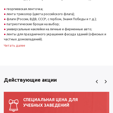
георгиевская ленточка;
лента триколор (цвета российского флага);
флаги (России, ВДВ, СССР, с гербом, Знамя Победы и т.д.);
патриотические броши на выбор;
универсальные наклейки на личные и фирменные авто;
ленты для праздничного украшения фасада зданий (офисных и
частных домовладений).
Читать далее
Школы, учреждения высшего и среднего профессионального
образования, коллективы предприятий и фирм могут купить
георгиевскую ленточку к 9 мая оптом – это позволит сэкономить и
получить качественную продукцию без брака.
Преимущества закупок на нашем сайте
Действующие акции
Став нашим покупателем, вы можете рассчитывать на широкий
ассортимент товаров, возможность осуществления покупок
круглый год, а не только накануне праздника. Нашим покупателям
СПЕЦИАЛЬНАЯ ЦЕНА ДЛЯ
доступна бесплатная консультация по представленному
УЧЕБНЫХ ЗАВЕДЕНИЙ
ассортименту и оформлению заказа.