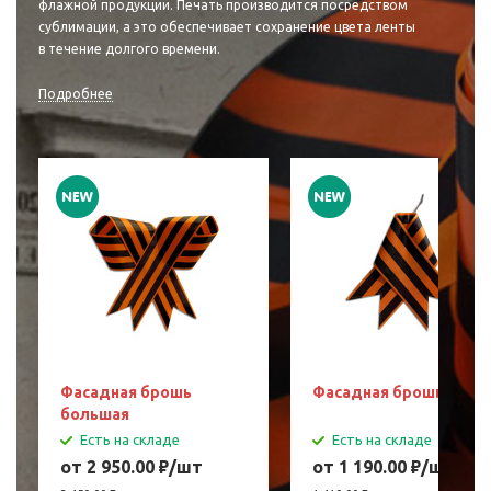
флажной продукции. Печать производится посредством
сублимации, а это обеспечивает сохранение цвета ленты
в течение долгого времени.
Подробнее
Фасадная брошь
Фасадная брошь мала
большая
Есть на складе
Есть на складе
от 2 950.00
₽
/шт
от 1 190.00
₽
/шт