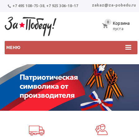
zakaz@za-pobedu.ru
+7 495 108-75-38
,
+7 925 306-18-17
0
Корзина
пуста
МЕНЮ