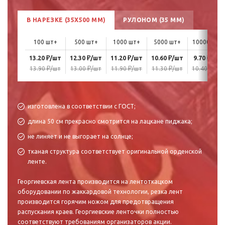
В НАРЕЗКЕ (35X500 ММ)
РУЛОНОМ (35 ММ)
100 шт+
500 шт+
1000 шт+
5000 шт+
10000 шт+
₽
₽
₽
₽
₽
13.20
/шт
12.30
/шт
11.20
/шт
10.60
/шт
9.70
/шт
₽
₽
₽
₽
₽
13.90
/шт
13.00
/шт
11.90
/шт
11.30
/шт
10.40
/шт
изготовлена в соответствии с ГОСТ;
длина 50 см прекрасно смотрится на лацкане пиджака;
не линяет и не выгорает на солнце;
тканая структура соответствует оригинальной орденской
ленте.
Георгиевская лента производится на лентоткацком
оборудовании по жаккардовой технологии, резка лент
производится горячим ножом для предотвращения
распускания краев. Георгиевские ленточки полностью
соответствуют требованиям организаторов акции.